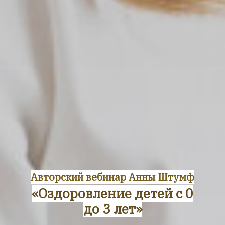
Авторский вебинар Анны Штумф
«Оздоровление детей с 0
до 3 лет»